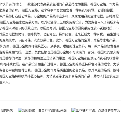
个快节奏的时代，一款能够代表高品质生活的产品显得尤为重要。德国万宝路，作为品
消费者的青睐。 德国万宝路，这个名字本身就蕴含着一种高贵与典雅。它源自德国，一
款产品都打造成艺术品。万宝路的产品线丰富多样，从家居用品到生活电器，从时尚配
 德国万宝路在家居用品方面，以其精湛的工艺和实用的设计，为消费者带来了前所未有
了德国人对细节的极致追求。以厨房为例，德国万宝路的厨具采用优质不锈钢材质，不
其厨房电器如烤箱、咖啡机等，功能齐全，操作简便，让烹饪成为一种享受。 在生活电
的变频技术，节能环保，洗衣效果出色。此外，德国万宝路的空调、冰箱等家电产品，
配饰方面，德国万宝路同样独具匠心。从手表、眼镜到珠宝首饰，每一款产品都散发着高
者的品味和气质。 当然，美食佳酿也是德国万宝路不可或缺的一部分。德国以其悠久的
论是香醇的啤酒、浓郁的葡萄酒还是清新的果酒，德国万宝路都能满足消费者的味蕾需
保和可持续发展。在产品设计和生产过程中，德国万宝路始终坚持绿色环保的理念，力求
费者心中更加值得信赖。 德国万宝路作为品质生活的必备良品，以其卓越的品质、独特
德国万宝路将继续秉持匠心精神，为消费者带来更多高品质的产品，助力人们追求更加
煌未来。