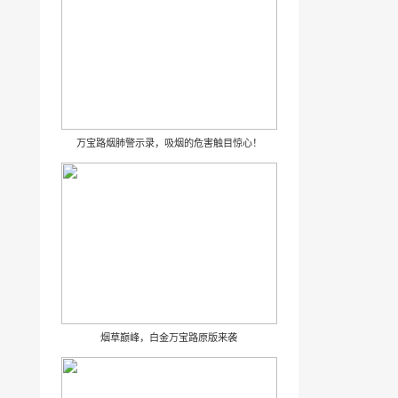
万宝路烟肺警示录，吸烟的危害触目惊心！
烟草巅峰，白金万宝路原版来袭