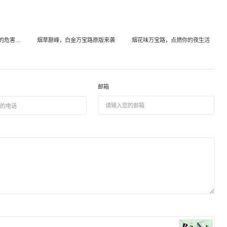
万宝路烟肺警示录，吸烟的危害触目惊心！
烟草巅峰，白金万宝路原版来袭
烟花味万宝路，点燃你的夜生活
邮箱