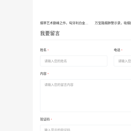
烟草艺术巅峰之作，匈牙利白金万宝路，一吸难忘
我要留言
姓名
电话
*
*
内容
*
验证码
*