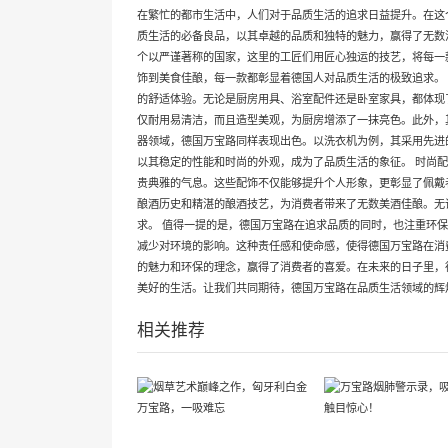
在繁忙的都市生活中，人们对于品质生活的追求日益提升。在这
质生活的必备良品，以其卓越的品质和独特的魅力，赢得了无数
个以严谨著称的国家，这里的工匠们用匠心独运的技艺，将每一
饰到美食佳酿，每一款都彰显着德国人对品质生活的极致追求。
的舒适体验。无论是厨房用具、浴室配件还是卧室家具，都体现
仅耐用易清洁，而且造型美观，为厨房增添了一抹亮色。此外，
器领域，德国万宝路同样表现出色。以洗衣机为例，其采用先进
以其稳定的性能和时尚的外观，成为了品质生活的象征。 时尚
贵典雅的气息。这些配饰不仅能够提升个人形象，更彰显了佩戴
酿酒历史和精湛的酿酒技艺，为消费者带来了无数美酒佳酿。无
求。 值得一提的是，德国万宝路在追求品质的同时，也注重环
减少对环境的影响。这种责任感和使命感，使得德国万宝路在消
的魅力和环保的理念，赢得了消费者的喜爱。在未来的日子里，
美好的生活。让我们共同期待，德国万宝路在品质生活领域的辉
相关推荐