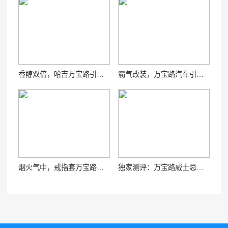
香醇双倍，哈吉万宝路引爆味蕾
霸气改装，万宝路汽车引领潮流
烟火气中，戒指套万宝路尽显奢华
独家测评：万宝路威士忌，让你回味无穷！