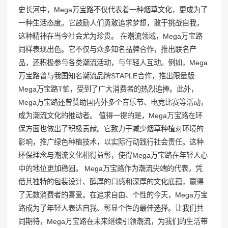
史长河中，Mega万宝路不仅代表着一种烟草文化，更成为了
一种生活态度。它鼓励人们勇敢追求梦想，敢于挑战自我，
这种精神在当今社会尤为珍贵。 在潮流领域，Mega万宝路
同样表现出色。它不仅与众多知名品牌合作，推出联名产
品，还积极参与各类潮流活动，与年轻人互动。例如，Mega
万宝路曾与我国知名潮流品牌STAPLE合作，推出限量版
Mega万宝路T恤，受到了广大消费者的热烈追捧。此外，
Mega万宝路还曾赞助国内外多个音乐节、电竞比赛等活动，
成为潮流文化的推动者。 值得一提的是，Mega万宝路在环
保方面也做出了积极贡献。它致力于减少烟草种植对环境的
影响，推广绿色种植技术，以实际行动践行社会责任。这种
环保理念与潮流文化相得益彰，使得Mega万宝路在年轻人心
中的地位更加稳固。 Mega万宝路作为潮流尖端的代表，凭
借其独特的包装设计、醇厚的口感和深厚的文化底蕴，赢得
了无数消费者的喜爱。在追求自由、个性的今天，Mega万宝
路成为了年轻人表达自我、彰显个性的最佳选择。让我们共
同期待，Mega万宝路在未来继续引领潮流，为我们的生活带