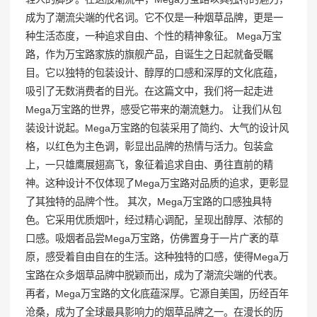
成为了潮流尖端的代名词。它不仅是一种烟草品牌，更是一
种生活态度，一种追求自由、个性的精神象征。 Mega万宝
路，作为万宝路家族的旗舰产品，自诞生之日起就备受瞩
目。它以独特的包装设计、醇厚的口感和深厚的文化底蕴，
吸引了无数消费者的目光。在这篇文中，我们将一起走进
Mega万宝路的世界，感受它带来的潮流魅力。 让我们从包
装设计说起。Mega万宝路的包装采用了简约、大气的设计风
格，以红色为主色调，彰显出品牌的热情与活力。包装盒
上，一只雄鹰展翅高飞，象征着追求自由、勇往直前的精
神。这种设计不仅体现了Mega万宝路对品质的追求，更彰显
了其独特的品牌个性。 其次，Mega万宝路的口感独具特
色。它采用优质烟叶，经过精心调配，呈现出醇厚、浓郁的
口感。吸烟者品尝Mega万宝路，仿佛置身于一片广袤的草
原，感受着自由自在的生活。这种独特的口感，使得Mega万
宝路在众多烟草品牌中脱颖而出，成为了潮流尖端的代表。
再者，Mega万宝路的文化底蕴深厚。它源自美国，历经百年
沧桑，成为了全球最具影响力的烟草品牌之一。在漫长的历