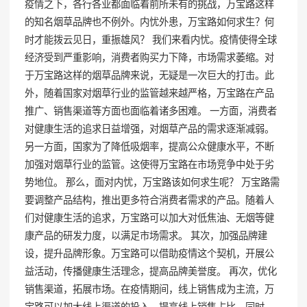
疫情之下，各行各业都面临着前所未有的挑战，万宝路这样
的知名烟草品牌也不例外。内忧外患，万宝路如何求生？何
时才能拨云见日，重振雄风？ 我们来看内忧。疫情使得全球
经济受到严重影响，消费者购买力下降，市场需求萎缩。对
于万宝路这样的烟草品牌来说，无疑是一次巨大的打击。此
外，随着国家对烟草行业的监管越来越严格，万宝路在产品
推广、销售渠道等方面也面临着诸多困难。 一方面，消费者
对健康生活的追求日益增强，对烟草产品的需求逐渐减弱。
另一方面，国家为了降低吸烟率，提高公众健康水平，不断
加强对烟草行业的监管。这使得万宝路在市场竞争中处于劣
势地位。 那么，面对内忧，万宝路该如何求生呢？ 万宝路需
要调整产品结构，推出更多符合消费者需求的产品。随着人
们对健康生活的追求，万宝路可以加大对低焦油、无烟等健
康产品的研发力度，以满足市场需求。 其次，加强品牌建
设，提升品牌形象。万宝路可以借助疫情这个契机，开展公
益活动，传播健康生活理念，提高品牌美誉度。 再次，优化
销售渠道，拓展市场。在疫情期间，线上销售成为主流，万
宝路可以加大线上渠道的投入，提高线上销售占比。同时，